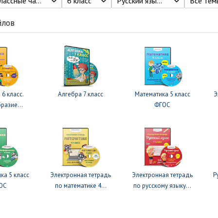
лассные часы
6 класс
Русский язык. 6 класс, Шмелёв А.Д., Флоренская Э.А. и др./ Под ред. Шмелёва А.Д., Москва : Вентана-Граф, 2018
Все тем
йлов
 6 класс.
Алгебра 7 класс
Математика 5 класс
Э
разие...
ФГОС
ка 5 класс
Электронная тетрадь
Электронная тетрадь
Р
ОС
по математике 4...
по русскому языку...