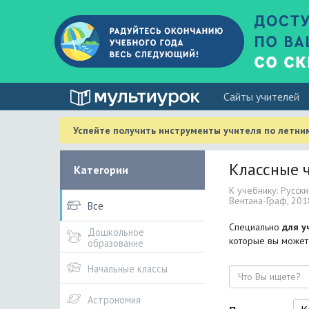
Cайты учителей
Успейте получить инструменты учителя по летни
Классные ч
Категории
К учебнику: Русски
Вентана-Граф, 201
Все
Специально
для у
Дошкольное
которые вы можете
образование
Начальные классы
Поиск
Астрономия