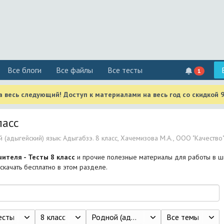
Все блоги
Все файлы
Все тесты
1
 весь следующий! Доступ к материалами на весь год со скидкой 
ласс
 (адыгейский) язык: Адыгабзэ. 8 класс, Хачемизова М.А., ООО "Качество
чителя - Тесты 8 класс
и прочие полезные материалы для работы в ш
скачать бесплатно в этом разделе.
есты
8 класс
Родной (адыгейский) язык: Адыгабзэ. 8 класс, Хачемизова М.А., ООО "Качество"
Все темы