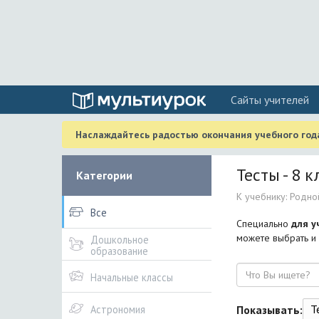
Cайты учителей
Наслаждайтесь радостью окончания учебного года
Тесты - 8 к
Категории
К учебнику: Родной
Все
Специально
для у
можете выбрать и 
Дошкольное
образование
Поиск
Начальные классы
Т
Показывать:
Астрономия