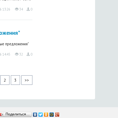
6 13:26
34
0
ложения"
ные предложения"
6 14:45
32
0
2
3
>>
Поделиться…