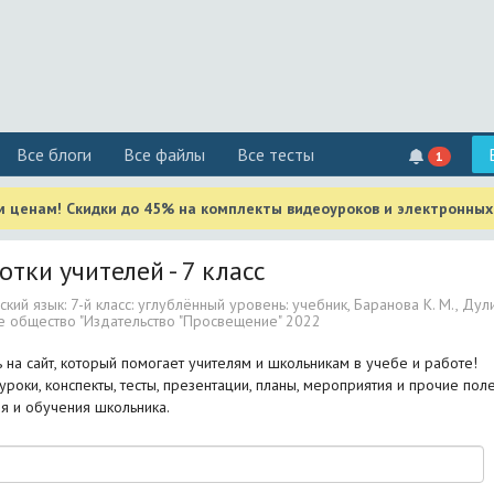
Все блоги
Все файлы
Все тесты
1
м ценам! Скидки до 45% на комплекты видеоуроков и электронных
отки учителей - 7 класс
ский язык: 7-й класс: углублённый уровень: учебник, Баранова К. М., Дули
е общество "Издательство "Просвещение" 2022
на сайт, который помогает учителям и школьникам в учебе и работе!
уроки, конспекты, тесты, презентации, планы, мероприятия и прочие по
я и обучения школьника.