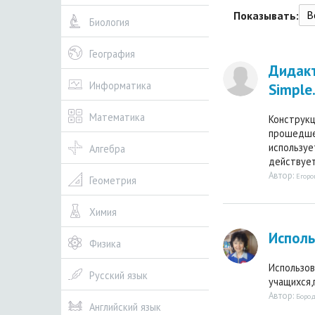
В
Показывать:
Биология
География
Дидакт
Информатика
Simple.
Математика
Конструкци
прошедшем
используе
Алгебра
действует 
Автор:
Егоро
Геометрия
Химия
Исполь
Физика
Использов
Русский язык
учащихся,
Автор:
Бород
Английский язык