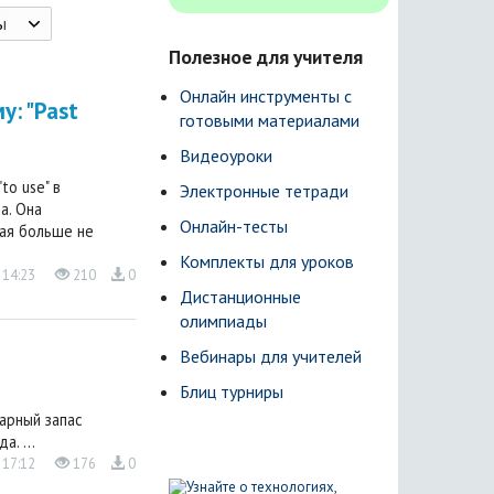
ы
Полезное для учителя
Онлайн инструменты с
у: "Past
готовыми материалами
Видеоуроки
to use" в
Электронные тетради
а. Она
Онлайн-тесты
рая больше не
Комплекты для уроков
 14:23
210
0
Дистанционные
олимпиады
Вебинары для учителей
Блиц турниры
арный запас
. ...
 17:12
176
0