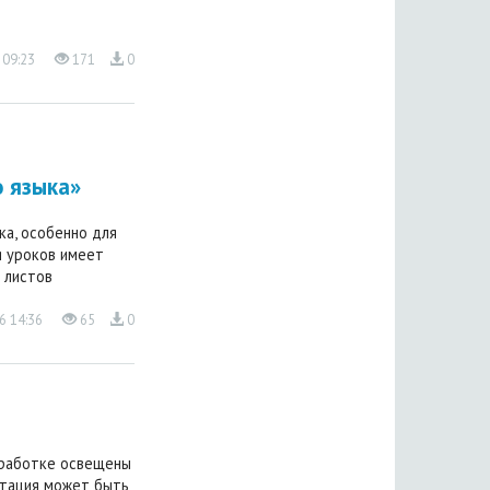
 09:23
171
0
о языка»
ка, особенно для
я уроков имеет
 листов
6 14:36
65
0
зработке освещены
нтация может быть