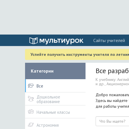
Cайты учителей
Успейте получить инструменты учителя по летни
Все разраб
Категории
К учебнику: Англий
и др., Акционерно
Все
Добро пожаловать 
Дошкольное
Здесь вы найдете 
образование
для работы учител
Начальные классы
Поиск
Астрономия