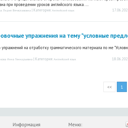
на при проведении уроков английского языка. ...
| Категория:
17.06.202
ва Лидия Вячеславовна
Английский язык
овочные упражнения на тему "условные пред
 упражнений на отработку грамматического материала по ме "Услов
| Категория:
18.06.202
якова Инна Геннадьевна
Английский язык
<<
1
Информация
Меню: