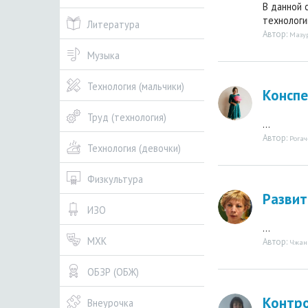
В данной 
технологи
Литература
Автор:
Мазур
Музыка
Технология (мальчики)
Конспе
Труд (технология)
...
Автор:
Рога
Технология (девочки)
Физкультура
Развит
ИЗО
...
МХК
Автор:
Чжан
ОБЗР (ОБЖ)
Контро
Внеурочка