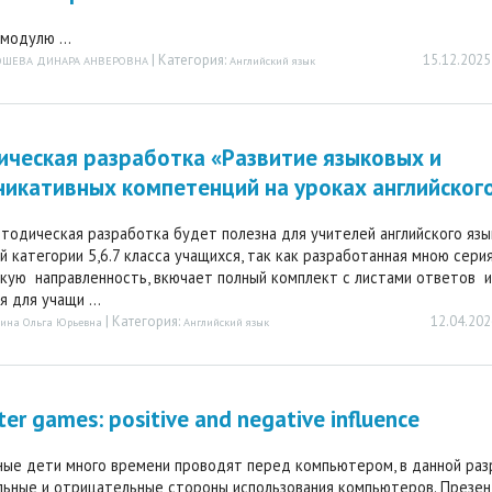
модулю ...
| Категория:
15.12.2025
ШЕВА ДИНАРА АНВЕРОВНА
Английский язык
ческая разработка «Развитие языковых и
икативных компетенций на уроках английског
тодическая разработка будет полезна для учителей английского язы
й категории 5,6.7 класса учащихся, так как разработанная мною сери
кую направленность, вкючает полный комплект с листами ответов и
 для учащи ...
| Категория:
12.04.202
лина Ольга Юрьевна
Английский язык
er games: positive and negative influence
ые дети много времени проводят перед компьютером, в данной ра
ьные и отрицательные стороны использования компьютеров. Презе