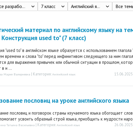
се разработки
7 класс
Английский язык: 7-й класс: углублённый уровень: учебник, Баранова К. М., Дули Д., Копылова В. В. и др., Акционерное общество "Издательство "Просвещение" 2022
Все тем
ический материал по английскому языку на тем
 Конструкция used to" (7 класс)
я "used to" в английском языке образуется с использованием глагола "
 времени и слова "to" перед инфинитивом следующего за ним глагол
тся для выражения привычек или обычной ситуации в прошлом, кото
в н ...
| Категория:
15.06.2025
ва Мария Валериевна
Английский язык
зование пословиц на уроке английского языка
ание пословиц и поговорок страны изучаемого языка обогощает слов
помогает усвоить образный строй языка, приобщить к мудрости народа
| Категория:
26.06.2025
ина Татьяна Васильевна
Английский язык