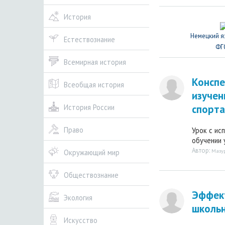
История
Немецкий я
Естествознание
ФГ
Всемирная история
Конспе
Всеобщая история
изучен
спорта
История России
Право
Урок с ис
обучении 
Автор:
Мазур
Окружающий мир
Обществознание
Эффек
Экология
школьн
Искусство