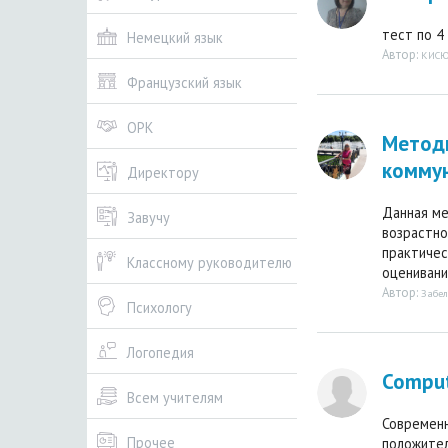
тест по 4 
Немецкий язык
Автор:
КИСЮ
Французский язык
ОРК
Методи
коммун
Директору
Данная ме
Завучу
возрастно
практичес
Классному руководителю
оценивания
Автор:
Забе
Психологу
Логопедия
Comput
Всем учителям
Современн
Прочее
положител