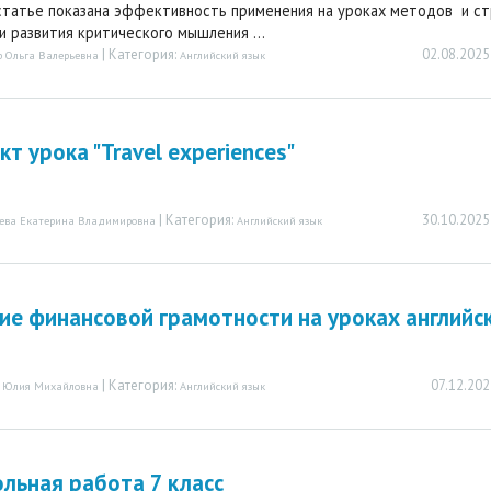
статье показана эффективность применения на уроках методов и ст
и развития критического мышления ...
| Категория:
02.08.2025
 Ольга Валерьевна
Английский язык
кт урока "Travel experiences"
| Категория:
30.10.2025
чева Екатерина Владимировна
Английский язык
ие финансовой грамотности на уроках английс
| Категория:
07.12.202
 Юлия Михайловна
Английский язык
льная работа 7 класс