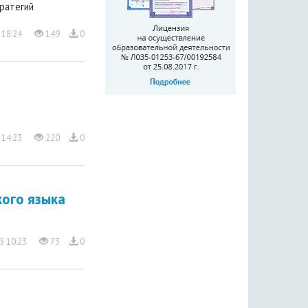
ратегий
 18:24
149
0
 14:23
220
0
кого языка
5 10:23
73
0