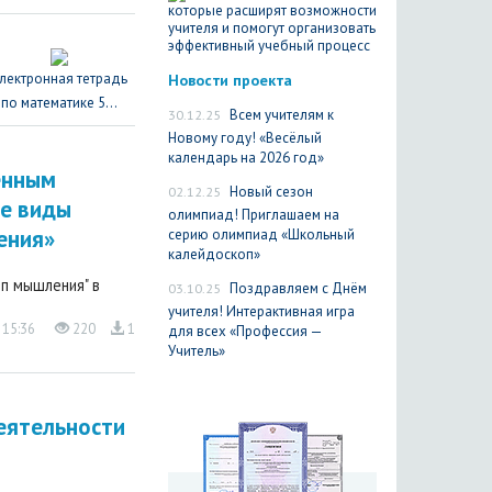
Новости проекта
лектронная тетрадь
по математике 5...
30.12.25
Всем учителям к
Новому году! «Весёлый
календарь на 2026 год»
ленным
02.12.25
Новый сезон
ые виды
олимпиад! Приглашаем на
ения»
серию олимпиад «Школьный
калейдоскоп»
п мышления" в
03.10.25
Поздравляем с Днём
учителя! Интерактивная игра
 15:36
220
1
для всех «Профессия —
Учитель»
еятельности