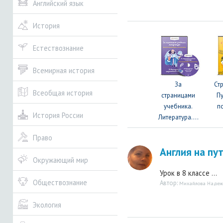
Английский язык
История
Естествознание
Всемирная история
За
Ст
Всеобщая история
страницами
П
учебника.
п
История России
Литература....
Право
Англия на пу
Окружающий мир
Урок в 8 классе ...
Обществознание
Автор:
Михайлова Надеж
Экология