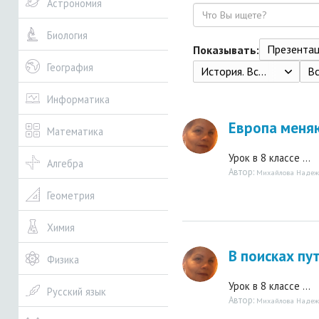
Астрономия
Поиск
Биология
Презента
Показывать:
География
История. Всеобщая история. История Нового времени. XVIII век : 8-й класс : учебник, Юдовская А. Я., Баранов П. А., Ванюшкина Л. М. и др. ; под ред. Искендерова А. А., Акционерное общество "Издательство "Просвещение" 2022
В
Информатика
Европа меня
Математика
Урок в 8 классе ...
Алгебра
Автор:
Михайлова Надеж
Геометрия
Химия
В поисках пу
Физика
Урок в 8 классе ...
Русский язык
Автор:
Михайлова Надеж