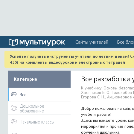
Cайты учителей
Все бло
Успейте получить инструменты учителя по летним ценам! С
45% на комплекты видеоуроков и электронных тетрадей
Все разработки у
Категории
К учебнику: Основы безопасн
Хренников Б. О., Гололобов Н
Все
Егорова С. Н., Акционерное
Дошкольное
Добро пожаловать на сайт, 
образование
учебе и работе!
Здесь вы найдете уроки, кон
Начальные классы
мероприятия и прочие поле
обучения школьника.