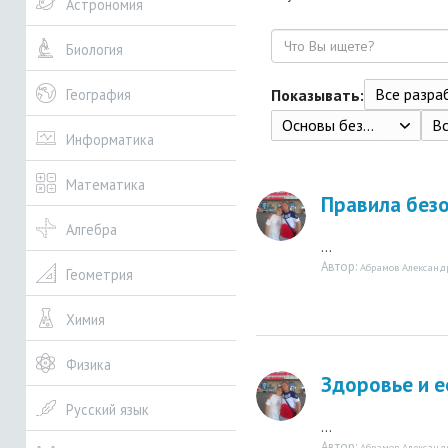
Астрономия
Поиск
Биология
Все разрабо
Показывать:
География
Основы безопасности жизнедеятельности: 5-й класс: учебник, Хренников Б. О., Гололобов Н. В., Льняная Л. И.,Маслов М. В.; под ред. Егорова С. Н., Акционерное общество "Издательство "Просвещение" 2022
В
Информатика
Математика
Правила безо
Алгебра
...
Автор:
Абрамов Александ
Геометрия
Химия
Физика
Здоровье и 
Русский язык
...
Автор:
Абрамов Александ