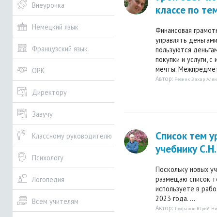
Внеурочка
классе по те
Немецкий язык
Финансовая грамот
управлять деньгами
Французский язык
пользуются деньгам
покупки и услуги, 
мечты. Межпредмет
ОРК
Автор:
Резник Захар Алек
Директору
Завучу
Список тем у
Классному руководителю
учебнику С.Н
Психологу
Поскольку новых уч
размещаю список те
Логопедия
используете в рабо
2023 года. ...
Всем учителям
Автор:
Труфанов Юрий Ни