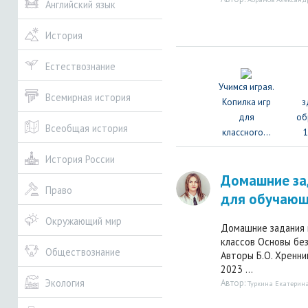
Английский язык
История
Естествознание
Учимся играя.
Всемирная история
Копилка игр
з
для
об
Всеобщая история
классного...
1
История России
Домашние за
Право
для обучающ
Окружающий мир
Домашние задания 
классов Основы без
Обществознание
Авторы Б.О. Хреннико
2023 ...
Экология
Автор:
Туркина Екатерин