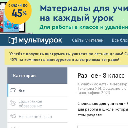
Cайты учителей
Все бло
Успейте получить инструменты учителя по летним ценам! С
45% на комплекты видеоуроков и электронных тетрадей
Разное - 8 класс
Категории
К учебнику: Алтай литератур
Текенова У.Н. Общество с о
Все
типография» 2023
Дошкольное
Специально
для учителя - 
образование
для работы в школе, которы
этом разделе.
Начальные классы
Поиск