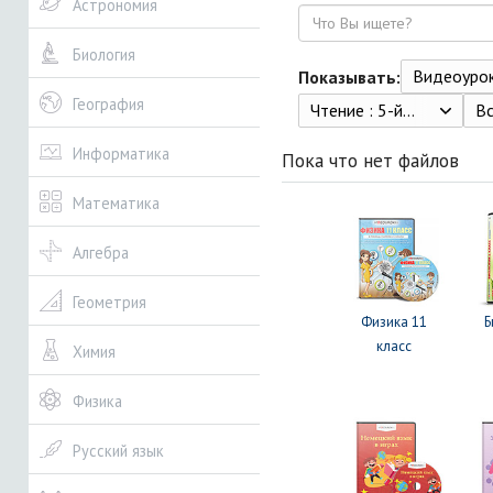
Астрономия
Поиск
Биология
Видеоуро
Показывать:
География
Чтение : 5-й класс : учебник для общеобразовательных организаций, реализующих адаптированные основные общеобразовательные программы Ильина С.Ю., Головкина Т.М. Акционерное общество «Издательство «Просвещение» 2023
В
Информатика
Пока что нет файлов
Математика
Алгебра
Геометрия
Физика 11
Б
класс
Химия
Физика
Русский язык