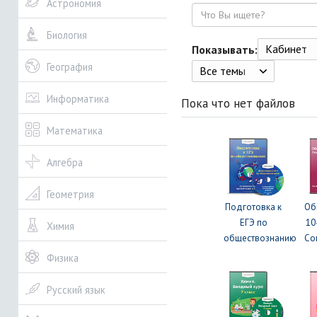
Астрономия
Поиск
Биология
Кабинет
Показывать:
География
Все темы
Информатика
Пока что нет файлов
Математика
Алгебра
Геометрия
Подготовка к
Об
ЕГЭ по
10
Химия
обществознанию
Со
Физика
Русский язык