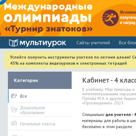
Cайты учителей
Все бло
Успейте получить инструменты учителя по летним ценам! С
45% на комплекты видеоуроков и электронных тетрадей
Кабинет - 4 клас
Категории
К учебнику: Мир природы и
интеллектуальными нарушения
Все
Попова М.А. и другие Акци
«Просвещение» 2023
Дошкольное
образование
Специально
для учителя - 
материалы для работы в шко
Начальные классы
бесплатно в этом разделе.