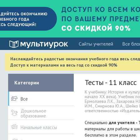
Cайты учителей
Все бло
Наслаждайтесь радостью окончания учебного года весь сле
Доступ к материалами на весь год со скидкой 90%
Тесты - 11 класс
Категории
К учебнику: История и культу
начало XX века). Учебник по
Все
Ермолаева Л.К., Захарова Н.
И.М., Смирнова Ю.А., Шейко
ответственностью «Издател
Дошкольное
образование
Специально
для учителя - 
Начальные классы
материалы для работы в шко
бесплатно в этом разделе.