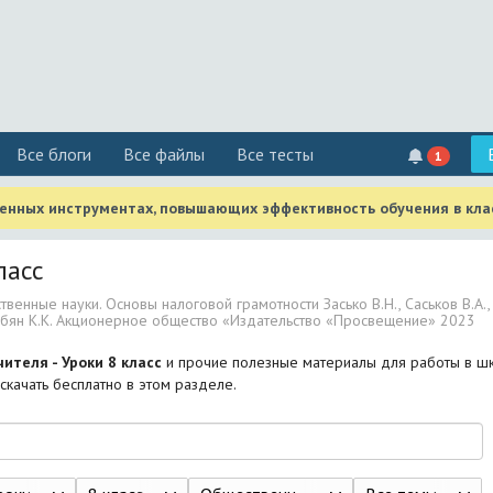
Все блоги
Все файлы
Все тесты
1
менных инструментах, повышающих эффективность обучения в кла
ласс
венные науки. Основы налоговой грамотности Засько В.Н., Саськов В.А., 
рабян К.К. Акционерное общество «Издательство «Просвещение» 2023
чителя - Уроки 8 класс
и прочие полезные материалы для работы в шк
скачать бесплатно в этом разделе.