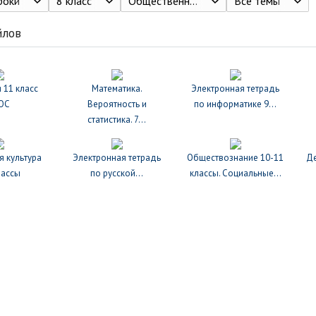
роки
8 класс
Общественные науки. Основы налоговой грамотности Засько В.Н., Саськов В.А., Грундел Л.П., Школьная Т.Б., Арабян К.К. Акционерное общество «Издательство «Просвещение» 2023
Все темы
йлов
 11 класс
Математика.
Электронная тетрадь
ОС
Вероятность и
по информатике 9...
статистика. 7...
я культура
Электронная тетрадь
Обществознание 10-11
Де
лассы
по русской...
классы. Социальные...