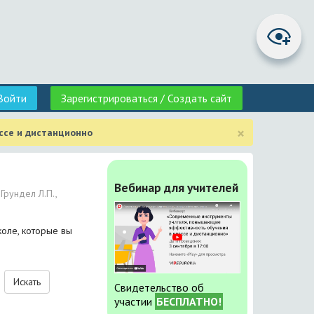
Войти
Зарегистрироваться / Создать сайт
×
ссе и дистанционно
Вебинар для учителей
Грундел Л.П.,
оле, которые вы
Искать
Свидетельство об
участии
БЕСПЛАТНО!