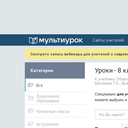
Cайты учителей
Смотрите запись вебинара для учителей о совре
Уроки - 8 к
Категории
К учебнику: Общест
Школьная Т.Б., А
Все
Специально
для у
Дошкольное
можете выбрать и 
образование
Начальные классы
Поиск
Астрономия