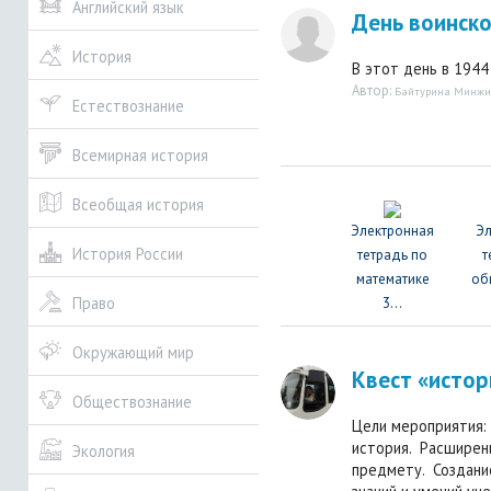
Английский язык
День воинско
История
В этот день в 1944 
Автор:
Байтурина Минжи
Естествознание
Всемирная история
Всеобщая история
Электронная
Э
История России
тетрадь по
т
математике
об
Право
3...
Окружающий мир
Квест «истор
Обществознание
Цели мероприятия:
история. Расширени
Экология
предмету. Создани