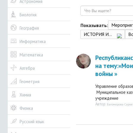
Астрономия
Поиск
Биология
Мероприя
Показывать:
География
ИСТОРИЯ И КУЛЬТУРА САНКТ-ПЕТЕРБУРГА. Часть 2. (XIX век - начало XX века). Учебник по истории и культуре Санкт-Петербурга для учащихся 8 класса / Л. К. Ермолаева, Н. Г. Захарова, Н. В. Казакова, Е. В. Калмыкова, И. М. Лебедева, Ю. А. Смирнова, Н. Г. Шейко — СПб, СМИО Пресс, 2011.
В
Информатика
Математика
Республиканс
на тему:«Мои
Алгебра
войны »
Геометрия
Управление образо
Муниципальное ка
Химия
учреждение 
Автор:
Багомедова Сария
Физика
Русский язык