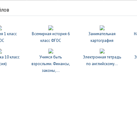
йлов
я 1 класс
Всемирная история 6
Занимательная
Н
ОС
класс ФГОС
картография
а 10 класс
Учимся быть
Электронная тетрадь
Э
сия)
взрослыми. Финансы,
по английскому...
законы,...