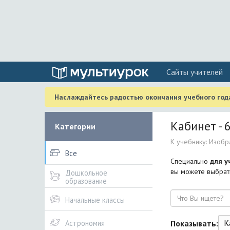
Cайты учителей
Наслаждайтесь радостью окончания учебного года
Кабинет - 
Категории
К учебнику: Изобра
Все
Специально
для у
вы можете выбрать
Дошкольное
образование
Поиск
Начальные классы
К
Показывать:
Астрономия