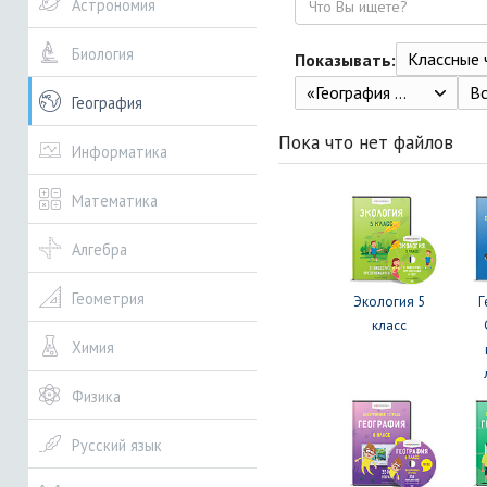
Астрономия
Биология
Классные ча
Показывать:
«География 7 класс» А.П. Кузнецов, Л.Е. Савельева, В.П. Дронов / Под ред. Дронова В.П., Кондакова А.М. ОАО "Издательство" Просвещение" 2011. -176 с
В
География
Пока что нет файлов
Информатика
Математика
Алгебра
Геометрия
Экология 5
Г
класс
Химия
Физика
Русский язык