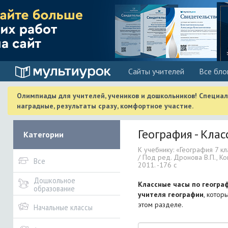
Cайты учителей
Все бло
Олимпиады для учителей, учеников и дошкольников! Специа
наградные, результаты сразу, комфортное участие.
География - Кла
Категории
К учебнику: «География 7 кла
/ Под ред. Дронова В.П., К
Все
2011. -176 с
Дошкольное
Классные часы по геогра
образование
учителя географии
, котор
этом разделе.
Начальные классы
Поиск