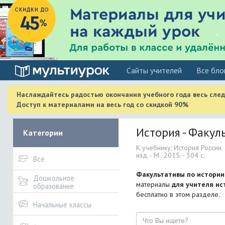
Cайты учителей
Все бло
Наслаждайтесь радостью окончания учебного года весь сле
Доступ к материалами на весь год со скидкой 90%
История - Факул
Категории
К учебнику: История России. 
изд. - М.: 2015. - 304 с.
Все
Факультативы по истори
Дошкольное
материалы
для учителя ис
образование
бесплатно в этом разделе.
Начальные классы
Поиск