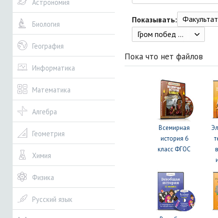
Астрономия
Факультати
Показывать:
Биология
Гром побед Российской империи.
География
Пока что нет файлов
Информатика
Математика
Алгебра
Всемирная
Э
Геометрия
история 6
т
класс ФГОС
Химия
Физика
Русский язык