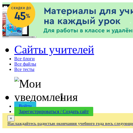
Cайты учителей
Все блоги
Все файлы
Все тесты
1
Войти
Зарегистрироваться / Создать сайт
×
Наслаждайтесь радостью окончания учебного года весь следующи