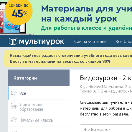
Cайты учителей
Все бло
Наслаждайтесь радостью окончания учебного года весь сле
Доступ к материалами на весь год со скидкой 90%
Видеоуроки - 2 к
Категории
К учебнику: Математика. 2 кл
Тонких А.П. 3-е изд., испр. - М.
Все
Специально
для учителя - 
Дошкольное
материалы для работы в шко
образование
бесплатно в этом разделе.
Начальные классы
Поиск