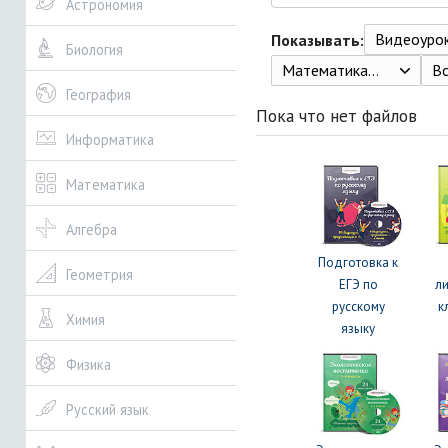
Астрономия
Видеоуро
Показывать:
Биология
Математика. 2 класс. Учебник в 3 ч. Демидова Т.Е., Козлова С.А., Тонких А.П. 3-е изд., испр. - М.: 2016.; Ч.1 - 80с., Ч.2 - 80с., Ч.3 - 96с.
В
География
Пока что нет файлов
Информатика
Математика
Алгебра
Подготовка к
Геометрия
ЕГЭ по
ли
русскому
к
Химия
языку
Физика
Русский язык