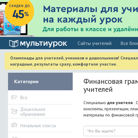
Cайты учителей
Все бло
Олимпиады для учителей, учеников и дошкольников! Специа
наградные, результаты сразу, комфортное участие.
Финансовая грам
Категории
учителей
Все
Специально
для учителя
. 
конспекты, презентации, пл
Дошкольное
образование
материалы по финансовой г
Начальные классы
Поиск