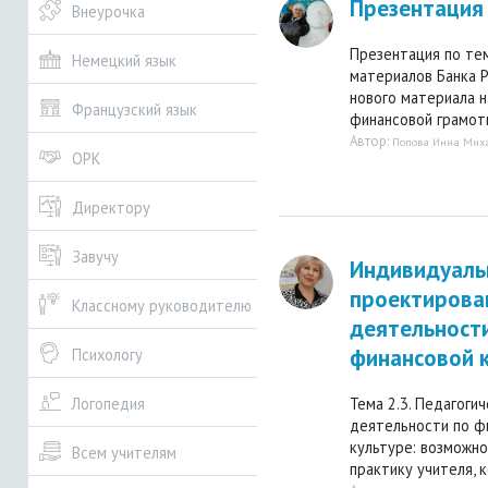
Презентация 
Внеурочка
Презентация по тем
Немецкий язык
материалов Банка Р
нового материала н
Французский язык
финансовой грамотн
Автор:
Попова Инна Мих
ОРК
Директору
Завучу
Индивидуаль
проектирова
Классному руководителю
деятельности
финансовой 
Психологу
Тема 2.3. Педагоги
Логопедия
деятельности по ф
культуре: возможн
Всем учителям
практику учителя, к