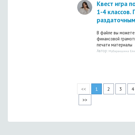
Квест игра п
1-4 классов.
раздаточным
В файле вы можете 
финансовой грамот
печати материалы .
Автор:
Мубаракшина Ели
<<
1
2
3
4
>>