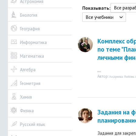
Астрономия
Все разрабо
Показывать:
Биология
Все учебники
География
Комплекс об
Информатика
по теме "Пла
Математика
личными фин
Алгебра
...
Автор:
Андреева Любовь 
Геометрия
Химия
Физика
Задания на ф
планировани
Русский язык
Задания для закреп