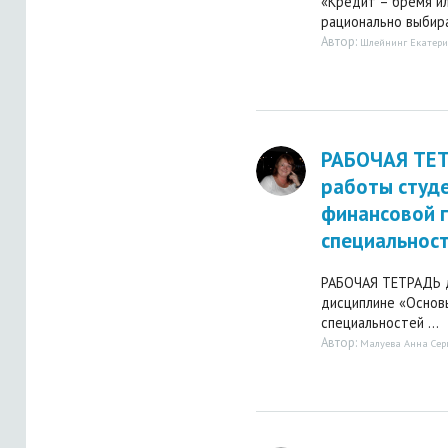
«Кредит – бремя ил
рационально выбират
Автор:
Шлейнинг Екатери
РАБОЧАЯ ТЕТ
работы студ
финансовой г
специальнос
РАБОЧАЯ ТЕТРАДЬ д
дисциплине «Основ
специальностей ...
Автор:
Малуева Анна Сер