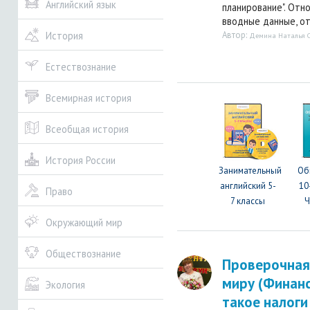
Английский язык
планирование". Отно
вводные данные, от
Автор:
История
Демина Наталья С
Естествознание
Всемирная история
Всеобщая история
История России
Занимательный
Об
английский 5-
10
Право
7 классы
Ч
Окружающий мир
Обществознание
Проверочная
миру (Финанс
Экология
такое налоги