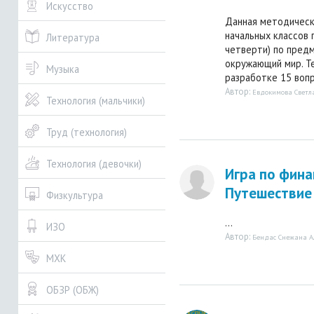
Искусство
Данная методическ
начальных классов 
Литература
четверти) по предм
окружающий мир. Те
Музыка
разработке 15 вопр
Автор:
Евдокимова Свет
Технология (мальчики)
Труд (технология)
Технология (девочки)
Игра по фин
Путешествие
Физкультура
...
ИЗО
Автор:
Бендас Снежана А
МХК
ОБЗР (ОБЖ)