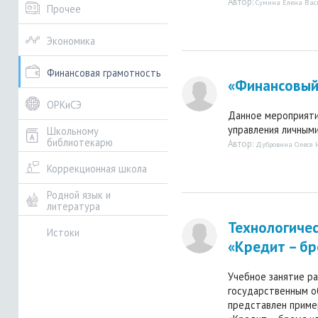
Автор:
Сумина Елена Вас
Прочее
Экономика
Финансовая грамотность
«Финансовый
ОРКиСЭ
Данное мероприяти
управления личными 
Школьному
библиотекарю
Автор:
Дубровина Олеся 
Коррекционная школа
Родной язык и
литература
Технологичес
Истоки
«Кредит – бр
Учебное занятие р
государственным о
представлен приме