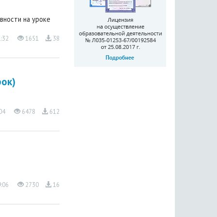
вности на уроке
1:32
1651
38
рок)
:04
6478
612
9:06
2730
16