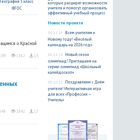
География 5 класс
ФГОС
Новости проекта
30.12.25
Всем учителям к
Новому году! «Весёлый
чащимся о Красной
календарь на 2026 год»
02.12.25
Новый сезон
3:09
1362
13
олимпиад! Приглашаем на
серию олимпиад «Школьный
калейдоскоп»
03.10.25
Поздравляем с Днём
венных
учителя! Интерактивная игра
для всех «Профессия —
Учитель»
4:48
1842
15