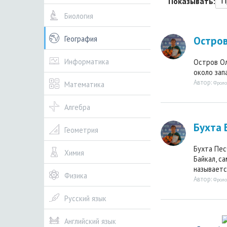
П
Показывать:
Биология
Остров
География
Информатика
Остров Ол
около запа
Автор:
Фроло
Математика
Алгебра
Бухта 
Геометрия
Бухта Пес
Химия
Байкал, с
называетс
Физика
Автор:
Фроло
Русский язык
Английский язык