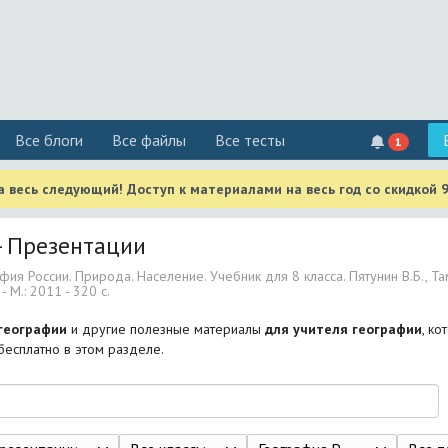
Все блоги
Все файлы
Все тесты
1
 весь следующий! Доступ к материалами на весь год со скидкой 
- Презентации
фия России. Природа. Население. Учебник для 8 класса. Пятунин В.Б., Та
- М.: 2011 - 320 с.
географии
и другие полезные материалы
для учителя географии
, к
 бесплатно в этом разделе.