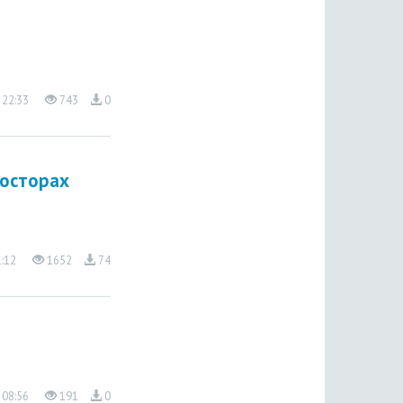
 22:33
743
0
росторах
1:12
1652
74
 08:56
191
0