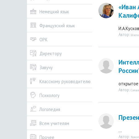
«Иван 
Немецкий язык
Калифо
Французский язык
И.А.Кусков
Автор:
Шалае
ОРК
Директору
Интелл
Завучу
России
Классному руководителю
открытое м
Автор:
Сала
Психологу
Логопедия
Презен
Всем учителям
...
Автор:
Прочее
Холо