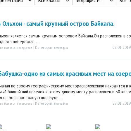
резентации
Все классы
География России. Природа. Население. Учебник для 8 класса. Пятунин В.Б., Таможняя Е.А. 2-е изд., дораб. и доп. - М.: 2011 - 320 с.
Все 
 Ольхон - самый крупный остров Байкала.
ьхон является самым крупным островом Байкала.Он расположен в ср
дного побережья. ...
| Категория:
28.01.2019
ва Наталья Валерьевна
География
Бабушка-одно из самых красивых мест на озер
чаная по своему географическому месторасположению находится в 
амый ближайший поселок к этому дикому месту расположен в 30 кило
я он Большое Голоустное. Бухт ...
| Категория:
28.01.2019
ва Наталья Валерьевна
География