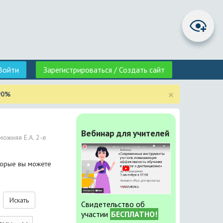
Войти
Зарегистрироваться / Создать сайт
×
90%
Вебинар для учителей
можняя Е.А. 2-е
оторые вы можете
Искать
Свидетельство об
участии
БЕСПЛАТНО!