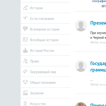
География
ФГ
История
Естествознание
Презен
Всемирная история
При изуче
и Черной к
Всеобщая история
Автор:
Ягод
История России
Право
Госуда
границ
Окружающий мир
...
Обществознание
Автор:
Батух
Экология
Искусство
Природ