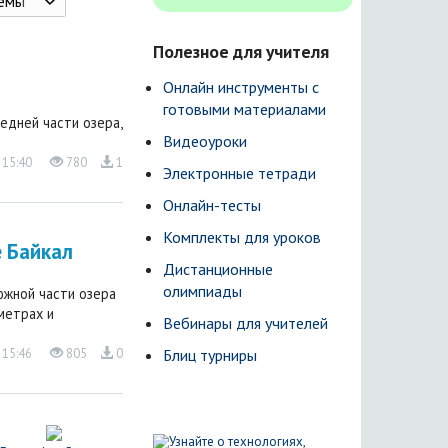
темы
Полезное для учителя
Онлайн инструменты с
готовыми материалами
едней части озера,
Видеоуроки
 15:40
780
1
Электронные тетради
Онлайн-тесты
Комплекты для уроков
е Байкал
Дистанционные
олимпиады
южной части озера
метрах и
Вебинары для учителей
Блиц турниры
 15:46
805
0