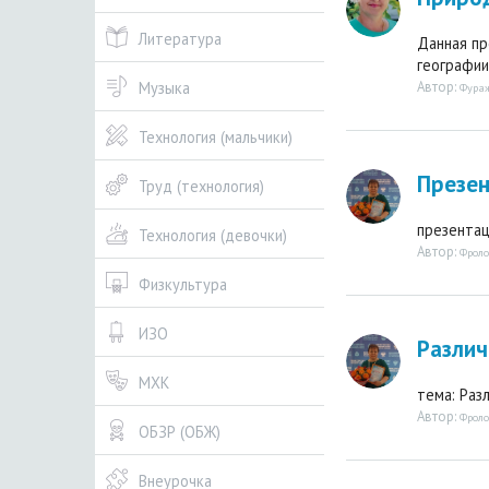
Литература
Данная пр
географии 
Автор:
Музыка
Фураж
Технология (мальчики)
Презен
Труд (технология)
презентац
Технология (девочки)
Автор:
Фроло
Физкультура
ИЗО
Различ
МХК
тема: Разл
Автор:
Фроло
ОБЗР (ОБЖ)
Внеурочка