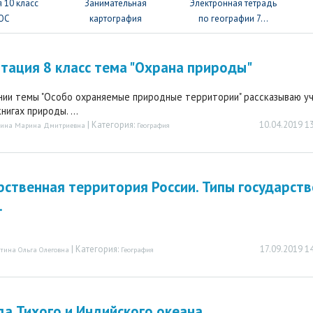
 10 класс
Занимательная
Электронная тетрадь
ОС
картография
по географии 7...
тация 8 класс тема "Охрана природы"
нии темы "Особо охраняемые природные территории" рассказываю у
нигах природы. ...
| Категория:
10.04.2019 1
кина Марина Дмитриевна
География
рственная территория России. Типы государст
.
| Категория:
17.09.2019 1
тина Ольга Олеговна
География
а Тихого и Индийского океана.