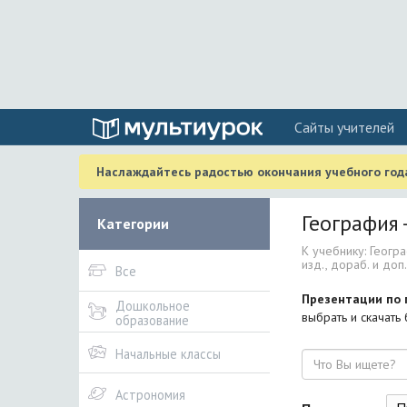
Cайты учителей
Наслаждайтесь радостью окончания учебного года
География 
Категории
К учебнику: Геогра
изд., дораб. и доп. 
Все
Презентации по 
Дошкольное
выбрать и скачать
образование
Начальные классы
Поиск
Астрономия