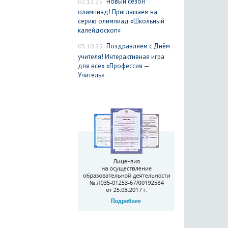
02.12.25
Новый сезон
олимпиад! Приглашаем на
серию олимпиад «Школьный
калейдоскоп»
03.10.25
Поздравляем с Днём
учителя! Интерактивная игра
для всех «Профессия —
Учитель»