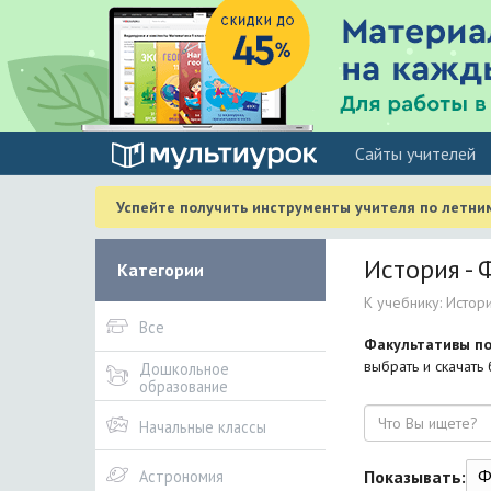
Cайты учителей
Успейте получить инструменты учителя по летни
История - 
Категории
К учебнику: История
Все
Факультативы по
выбрать и скачать
Дошкольное
образование
Поиск
Начальные классы
Ф
Показывать:
Астрономия