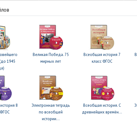
йлов
Новейшего
Великая Победа. 75
Всеобщая история 7
В
(до 1945
мирных лет
класс ФГОС
да)
история 8
Электронная тетрадь
Всеобщая история. С
Э
 ФГОС
по всеобщей
древнейших времён...
истории...