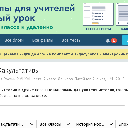
Все блоги
Все файлы
Все тесты
1
м ценам! Скидки до 45% на комплекты видеоуроков и электронных
Факультативы
 России. XVI-XVIII века. 7 класс. Данилов, Лисейцев 2-е изд. - М.: 2015. -
 истории
и другие полезные материалы
для учителя истории
, котор
 бесплатно в этом разделе.
акультативы
Все классы
История России. XVI-XVIII века. 7 класс. Данилов, Лисейцев 2-е изд. - М.: 2015. - 304 с.
Эпоха дворц