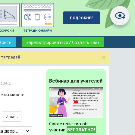
Войти
Зарегистрироваться / Создать сайт
×
 тетрадей
Вебинар для учителей
 304 с.
ые вы можете
Искать
Свидетельство об
участии
БЕСПЛАТНО!
овых переворотов.