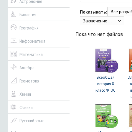
Астрономия
Все разрабо
Показывать:
Биология
Заключение к пятой главе
География
Пока что нет файлов
Информатика
Математика
Алгебра
Всеобщая
Э
Геометрия
история 8
т
класс ФГОС
Химия
Физика
Русский язык