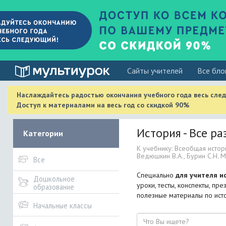
Cайты учителей
Все бло
Наслаждайтесь радостью окончания учебного года весь сле
Доступ к материалами на весь год со скидкой 90%
История - Все ра
Категории
К учебнику: Всеобщая истори
Ведюшкин В.А., Бурин С.Н. М.
Все
Специально
для учителя и
Дошкольное
уроки, тесты, конспекты, пр
образование
полезные материалы по исто
Начальные классы
Поиск