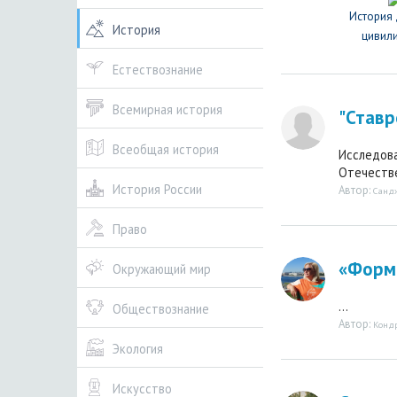
История
История
цивил
Естествознание
Всемирная история
"Ставр
Всеобщая история
Исследова
Отечестве
История России
Автор:
Санд
Право
«Форми
Окружающий мир
...
Обществознание
Автор:
Конд
Экология
Искусство