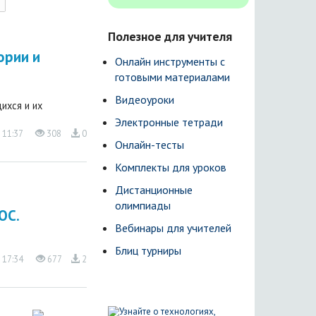
Полезное для учителя
ории и
Онлайн инструменты с
готовыми материалами
Видеоуроки
ихся и их
Электронные тетради
 11:37
308
0
Онлайн-тесты
Комплекты для уроков
Дистанционные
олимпиады
ОС.
Вебинары для учителей
Блиц турниры
 17:34
677
2