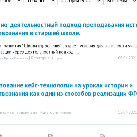
азное
10 класс
История России. 10 класс. Углубленный уровень. Часть 2. Павленко Н.И., Лященко Л.М., Твардовская В.А. М.: 2013. - 448с.
Все темы
но-деятельностный подход преподавания ист
вознания в старшей школе.
 развития " Школа взросления" создает условия для активности учащ
зации через деятельностный подход. ...
| Категория:
08.04.2021
ова Ирина Ивановна
История
зование кейс-технологии на уроках истории и
вознания как один из способов реализации ФГ
| Категория:
15.04.2021
шева Марина Анатольевна
История