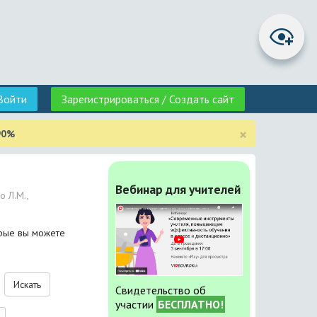
Войти
Зарегистрироваться / Создать сайт
×
90%
Вебинар для учителей
о Л.М.,
орые вы можете
Искать
Свидетельство об
участии
БЕСПЛАТНО!