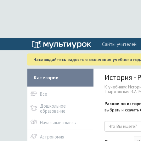
Cайты учителей
Наслаждайтесь радостью окончания учебного года
История - Р
Категории
К учебнику: Истори
Твардовская В.А. М.
Все
Разное по истори
Дошкольное
выбрать и скачать
образование
Начальные классы
Поиск
Астрономия