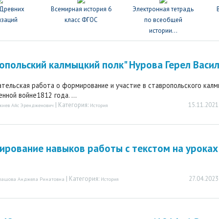
 Древних
Всемирная история 6
Электронная тетрадь
изаций
класс ФГОС
по всеобщей
истории...
опольский калмыцкий полк" Нурова Герел Васи
тельская работа о формирование и участие в ставропольского калм
нной войне1812 года. ...
| Категория:
15.11.2021
жиев Айс Эрендженович
История
рование навыков работы с текстом на уроках
| Категория:
27.04.2023
рашова Анджела Ринатовна
История