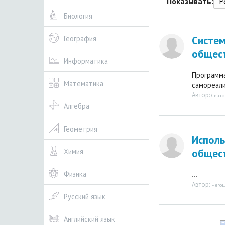
Р
Показывать:
Биология
Систем
География
общест
Информатика
Программа
Математика
самореали
Автор:
Сват
Алгебра
Геометрия
Исполь
общест
Химия
Физика
...
Автор:
Чего
Русский язык
Английский язык