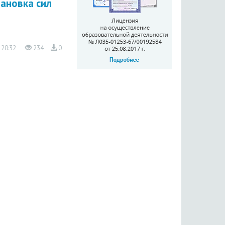
тановка сил
 20:32
234
0