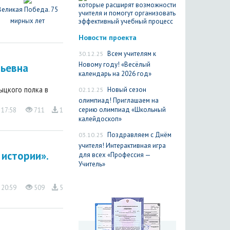
Великая Победа. 75
мирных лет
Новости проекта
30.12.25
Всем учителям к
Новому году! «Весёлый
льевна
календарь на 2026 год»
ыцкого полка в
02.12.25
Новый сезон
олимпиад! Приглашаем на
серию олимпиад «Школьный
 17:58
711
1
калейдоскоп»
03.10.25
Поздравляем с Днём
учителя! Интерактивная игра
 истории».
для всех «Профессия —
Учитель»
 20:59
509
5