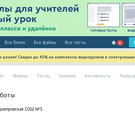
Все блоги
Все файлы
Все тесты
1
м ценам! Скидки до 45% на комплекты видеоуроков и электронных
ог
Файлы
Тесты
Галерея
Активность
Награ
аботы
днепровская СОШ №3.