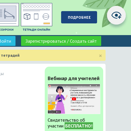
Войти
Зарегистрироваться / Создать сайт
×
 тетрадей
ды
Вебинар для учителей
Свидетельство об
участии
БЕСПЛАТНО!