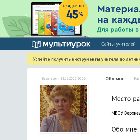
Cайты учителей
Успейте получить инструменты учителя по летни
Обо мне
Бл
Была в сети 28.05.2020 20:36
Место р
МБОУ Верхне
Обо мне