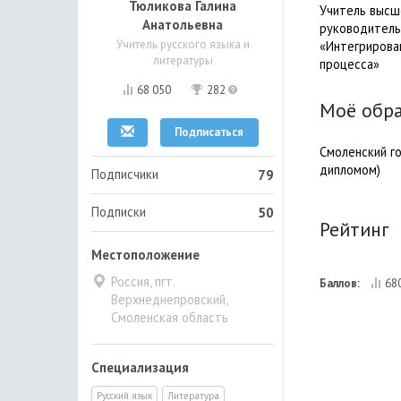
Тюликова Галина
Учитель высше
Анатольевна
руководитель
Учитель русского языка и
«Интегрирова
литературы
процесса»
68 050
282
Моё обр
Подписаться
Смоленский го
дипломом)
Подписчики
79
Подписки
50
Рейтинг
Местоположение
Россия, пгт.
Баллов:
68
Верхнеднепровский,
Смоленская область
Специализация
Русский язык
Литература