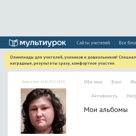
Cайты учителей
Все бло
Олимпиады для учителей, учеников и дошкольников! Специа
наградные, результаты сразу, комфортное участие.
Обо мне
Блог
Ф
Была в сети 14.10.2022 19:59
Активность
Наг
Мои альбомы