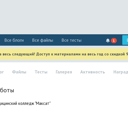
Все блоги
Все файлы
Все тесты
1
 весь следующий! Доступ к материалами на весь год со скидкой 
ог
Файлы
Тесты
Галерея
Активность
Награ
аботы
дицинский колледж "Максат"