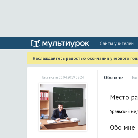
Cайты учителей
Наслаждайтесь радостью окончания учебного года
Обо мне
Бл
Был в сети 23.04.2019 08:24
Место р
Уральский ме
Обо мне