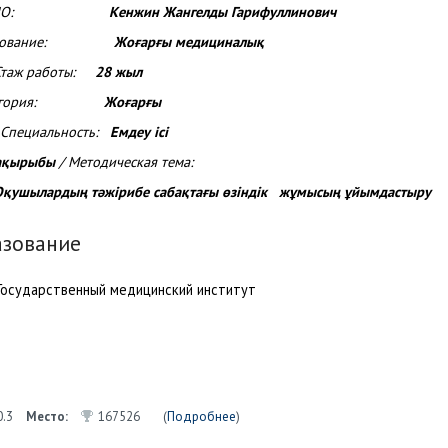
ФИО:
Кенжин Жангелды Гарифуллинович
разование:
Жоғарғы медициналық
Стаж работы:
28 жыл
атегория:
Жоғарғы
 Специальность:
Емдеу ісі
тақырыбы
/ Методическая тема:
ң тәжірибе сабақтағы өзіндік жұмысың ұйымдастыру
азование
Государственный медицинский институт
0.3
Место:
167526
(
Подробнее
)