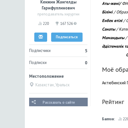
Кенжин Жангелды
Аты-жөні/
Гарифуллинович
Білімі
/ Об
преподаватель хирургии
Енбек өтілі
/ 
220
167 526
Санаты
/ К
Подписаться
Мамандығы
/
Әдістемелік 
Подписчики
5
Оқушыларды
Подписки
0
Моё обр
Местоположение
Актюбинский 
Казахстан, Уральск
Рейтинг
Рассказать о сайте
Баллов:
22