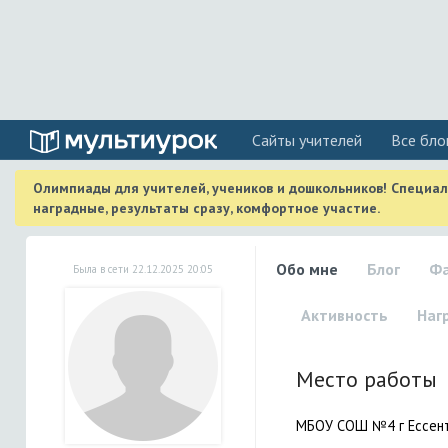
Cайты учителей
Все бло
Олимпиады для учителей, учеников и дошкольников! Специа
наградные, результаты сразу, комфортное участие.
Обо мне
Блог
Ф
Была в сети 22.12.2025 20:05
Активность
Наг
Место работы
МБОУ СОШ №4 г Ессент