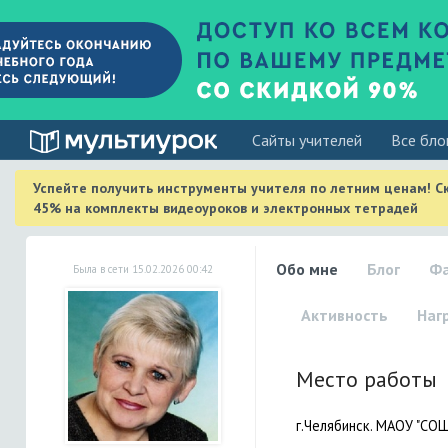
Cайты учителей
Все бло
Успейте получить инструменты учителя по летним ценам! С
45% на комплекты видеоуроков и электронных тетрадей
Обо мне
Блог
Ф
Была в сети 15.02.2026 00:42
Активность
Наг
Место работы
г.Челябинск. МАОУ "СОШ