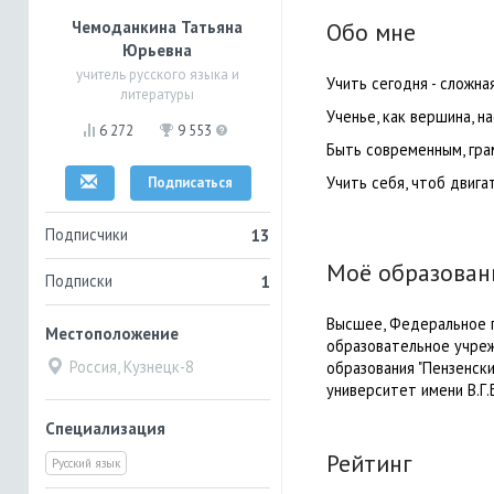
Чемоданкина Татьяна
Обо мне
Юрьевна
учитель русского языка и
Учить сегодня - сложна
литературы
Ученье, как вершина, на
6 272
9 553
Быть современным, грам
Учить себя, чтоб двига
Подписаться
Подписчики
13
Моё образован
Подписки
1
Высшее, Федеральное 
Местоположение
образовательное учре
Россия, Кузнецк-8
образования "Пензенск
университет имени В.Г.
Специализация
Рейтинг
Русский язык