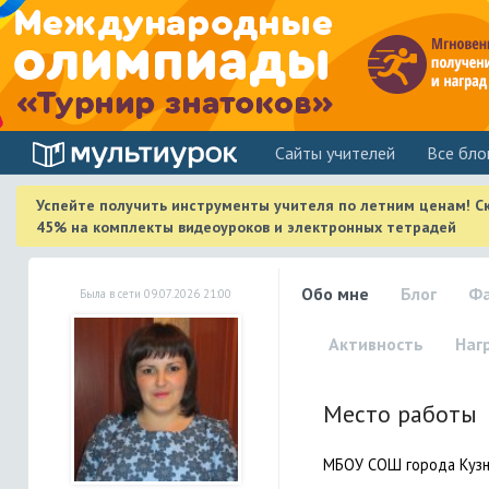
Cайты учителей
Все бло
Успейте получить инструменты учителя по летним ценам! С
45% на комплекты видеоуроков и электронных тетрадей
Обо мне
Блог
Ф
Была в сети 09.07.2026 21:00
Активность
Наг
Место работы
МБОУ СОШ города Кузн