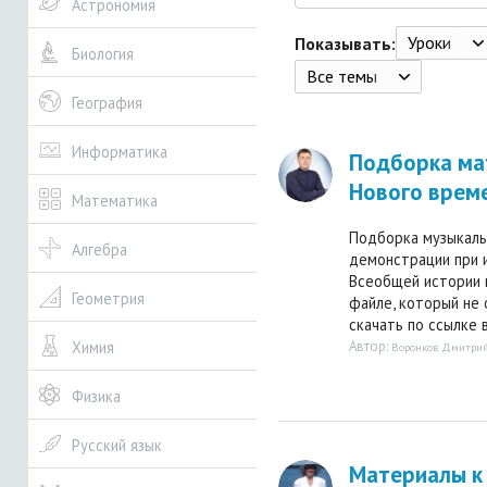
Астрономия
Уроки
Показывать:
Биология
Все темы
География
Информатика
Подборка мат
Нового време
Математика
Подборка музыкаль
Алгебра
демонстрации при и
Всеобщей истории в
Геометрия
файле, который не 
скачать по ссылке в
Автор:
Химия
Воронков Дмитрий
Физика
Русский язык
Материалы к 