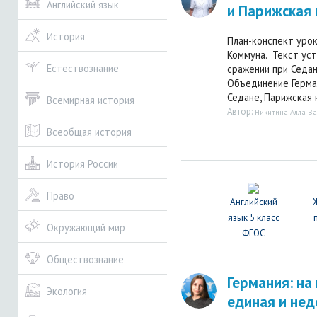
Английский язык
и Парижская 
История
План-конспект уро
Коммуна. Текст уст
Естествознание
сражении при Седа
Объединение Герман
Седане, Парижская 
Всемирная история
Автор:
Никитина Алла Ва
Всеобщая история
История России
Право
Английский
язык 5 класс
Окружающий мир
ФГОС
Обществознание
Германия: на
Экология
единая и нед