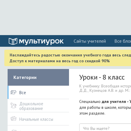
Cайты учителей
Все бло
Наслаждайтесь радостью окончания учебного года весь сле
Доступ к материалами на весь год со скидкой 90%
Уроки - 8 класс
Категории
К учебнику: Всеобщая истор
Д.Д., Кузнецов А.В. и др. М.:
Все
Специально
для учителя - 
Дошкольное
для работы в школе, которы
образование
этом разделе.
Начальные классы
Поиск