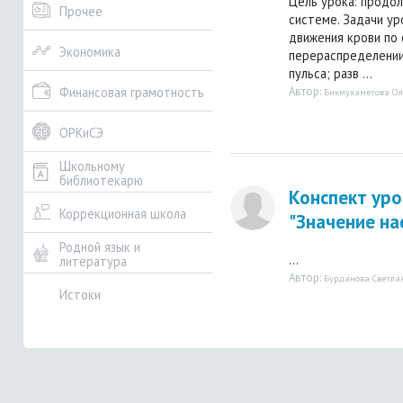
Цель урока: продо
Прочее
системе. Задачи у
движения крови по 
Экономика
перераспределении
пульса; разв ...
Автор:
Финансовая грамотность
Бикмухаметова Ол
ОРКиСЭ
Школьному
библиотекарю
Конспект уро
Коррекционная школа
"Значение н
Родной язык и
...
литература
Автор:
Бурданова Светла
Истоки