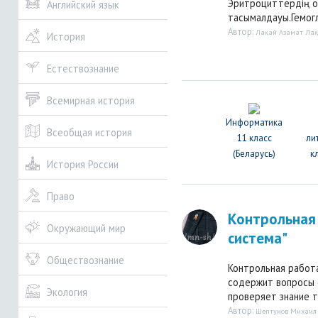
Эритроциттердің о
Английский язык
тасымалдауы.Гемогл
Автор:
Лақай Азамат Ла
История
Естествознание
Всемирная история
Информатика
Всеобщая история
11 класс
ли
(Беларусь)
к
История России
Право
Контрольная 
Окружающий мир
система"
Обществознание
Контрольная работа 
содержит вопросы 
Экология
проверяет знание те
Автор:
Шептунов Михаил