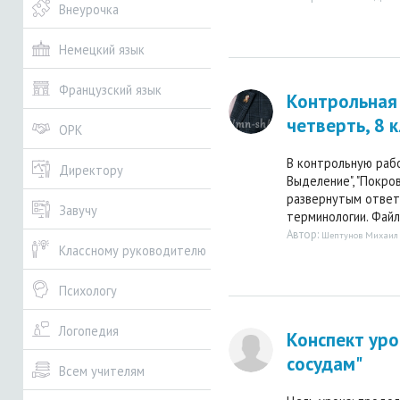
Внеурочка
Немецкий язык
Французский язык
Контрольная 
четверть, 8 к
ОРК
В контрольную раб
Директору
Выделение", "Покров
развернутым ответо
Завучу
терминологии. Файл 
Автор:
Шептунов Михаил
Классному руководителю
Психологу
Логопедия
Конспект уро
сосудам"
Всем учителям