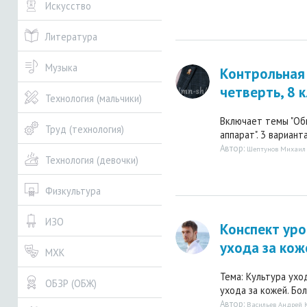
Искусство
Литература
Музыка
Контрольная 
четверть, 8 к
Технология (мальчики)
Включает темы "Общ
Труд (технология)
аппарат". 3 вариант
Автор:
Шептунов Михаил
Технология (девочки)
Физкультура
ИЗО
Конспект уро
ухода за кож
МХК
Тема: Культура ухо
ОБЗР (ОБЖ)
ухода за кожей. Бол
Автор:
Васильев Андрей 