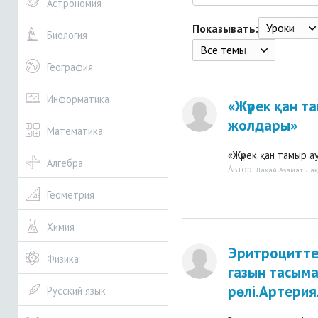
Астрономия
Уроки
Показывать:
Биология
Все темы
География
Информатика
«Жүрек қан т
жолдары»
Математика
«Жүрек қан тамыр а
Алгебра
Автор:
Лақай Азамат Ла
Геометрия
Химия
Эритроцитте
Физика
газын тасыма
рөлі.Артерия
Русский язык