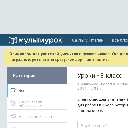
Cайты учителей
Все бло
Олимпиады для учителей, учеников и дошкольников! Специа
наградные, результаты сразу, комфортное участие.
Уроки - 8 класс
Категории
К учебнику: Биология. 8 клас
2014. – 288 с.
Все
Специально
для учителя - 
Дошкольное
для работы в школе, которы
образование
этом разделе.
Начальные классы
Поиск