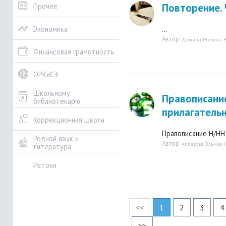
Повторение.
Прочее
...
Экономика
Автор:
Демина Марина В
Финансовая грамотность
ОРКиСЭ
Школьному
Правописани
библиотекарю
прилагатель
Коррекционная школа
Правописание Н/НН 
Родной язык и
Автор:
Аппазова Эльмаз 
литература
Истоки
<<
1
2
3
4
>>