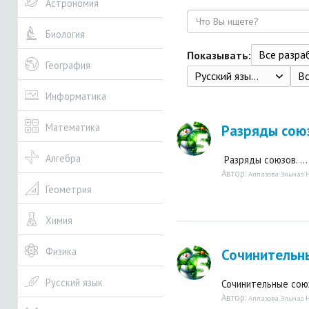
Астрономия
Поиск
Биология
Все разрабо
Показывать:
География
Русский язык. 7 класс. Рыбченкова Л.М., Александрова О.М. и др. 2-е изд. - М.: 2014. - 207 с.
В
Информатика
Математика
Разряды сою
Алгебра
Разряды союзов. ...
Автор:
Аппазова Эльмаз 
Геометрия
Химия
Физика
Сочинительн
Русский язык
Сочинительные союз
Автор:
Аппазова Эльмаз 