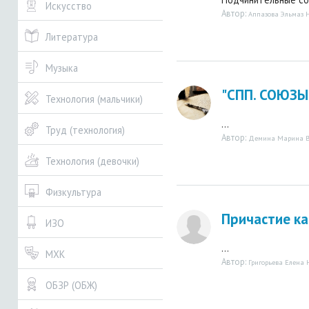
Искусство
Автор:
Аппазова Эльмаз 
Литература
Музыка
"СПП. СОЮЗЫ
Технология (мальчики)
...
Труд (технология)
Автор:
Демина Марина В
Технология (девочки)
Физкультура
Причастие ка
ИЗО
...
МХК
Автор:
Григорьева Елена
ОБЗР (ОБЖ)