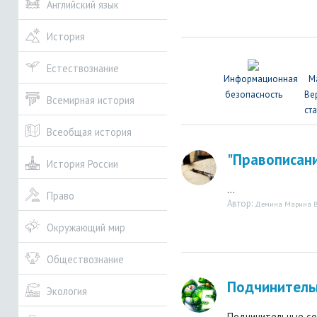
Английский язык
История
Естествознание
Информационная
М
безопасность
Ве
Всемирная история
ста
Всеобщая история
"Правописани
История России
...
Право
Автор:
Демина Марина В
Окружающий мир
Обществознание
Подчинитель
Экология
Подчинительные сою