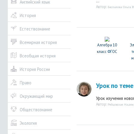
...
Английский язык
Автор:
Беспалова Ольга 
История
Естествознание
Всемирная история
Алгебра 10
Э
класс ФГОС
т
Всеобщая история
м
История России
Право
Урок по теме
Окружающий мир
Урок изучения новог
Автор:
Рябцовская Надеж
Обществознание
Экология