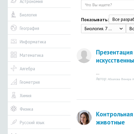
Астрономия
Поиск
Биология
Все разрабо
Показывать:
Биология. 7 класс. Латюшин В.В., Шапкин В.А., 2012. – 298 с.
В
География
Информатика
Презентация 
Математика
искусственны
Алгебра
...
Автор:
Абзалова Венера 
Геометрия
Химия
Физика
Контрольная
животные
Русский язык