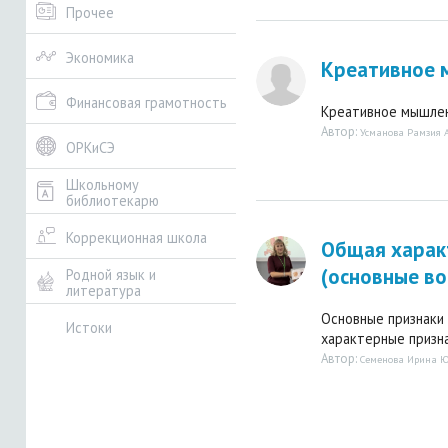
Прочее
Экономика
Креативное 
Финансовая грамотность
Креативное мышлени
Автор:
Усманова Рамзия 
ОРКиСЭ
Школьному
библиотекарю
Коррекционная школа
Общая харак
(основные во
Родной язык и
литература
Основные признаки 
Истоки
характерные признак
Автор:
Семенова Ирина 