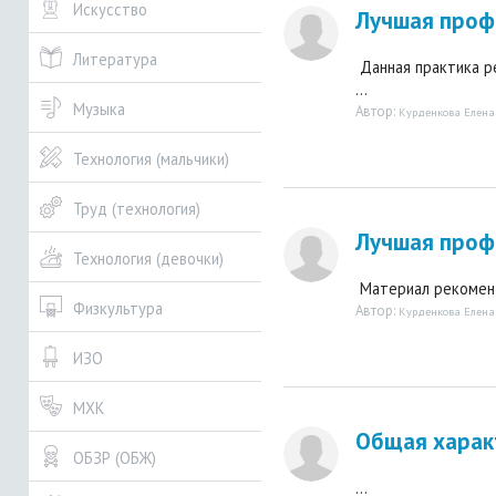
Искусство
Лучшая проф
Литература
Данная практика р
...
Музыка
Автор:
Курденкова Елена
Технология (мальчики)
Труд (технология)
Лучшая проф
Технология (девочки)
Материал рекомендо
Физкультура
Автор:
Курденкова Елена
ИЗО
МХК
Общая харак
ОБЗР (ОБЖ)
...