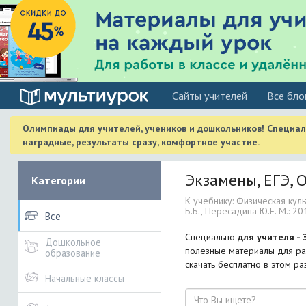
Cайты учителей
Все бло
Олимпиады для учителей, учеников и дошкольников! Специа
наградные, результаты сразу, комфортное участие.
Экзамены, ЕГЭ, О
Категории
К учебнику: Физическая культ
Б.Б., Пересадина Ю.Е. М.: 201
Все
Специально
для учителя - 
Дошкольное
полезные материалы для ра
образование
скачать бесплатно в этом ра
Начальные классы
Поиск