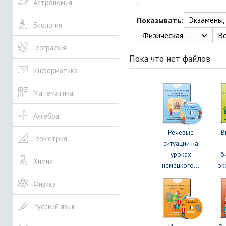
Астрономия
Экзамены, ЕГЭ, 
Показывать:
Биология
Физическая культура. 1-4 классы. Часть 2 (3-4 классы) Егоров Б.Б., Пересадина Ю.Е. М.: 2015. - 80 с.
В
География
Пока что нет файлов
Информатика
Математика
Алгебра
Речевые
В
Геометрия
ситуации на
уроках
б
Химия
немецкого...
эк
Физика
Русский язык