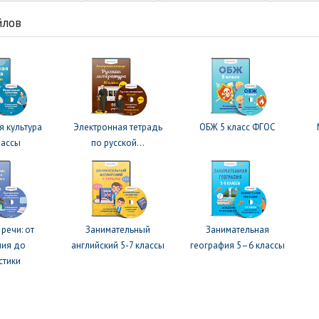
йлов
я культура
Электронная тетрадь
ОБЖ 5 класс ФГОС
лассы
по русской...
 речи: от
Занимательный
Занимательная
ния до
английский 5-7 классы
география 5–6 классы
стики