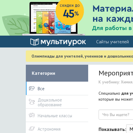
Cайты учителей
Олимпиады для учителей, учеников и дошкольнико
Мероприяти
Категории
К учебнику: Химия. 
Все
Специально
для у
которые вы можете
Дошкольное
образование
Поиск
Начальные классы
М
Показывать:
Астрономия