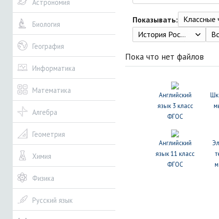
Астрономия
Классные ча
Показывать:
Биология
История России с древнейших времен до конца XVI века. 6 класс. Сахаров А.Н. 8-е изд., дораб. - М.: 2010. - 240 с.
В
География
Пока что нет файлов
Информатика
Математика
Английский
Шк
язык 3 класс
м
Алгебра
ФГОС
Геометрия
Английский
Э
язык 11 класс
т
Химия
ФГОС
м
Физика
Русский язык