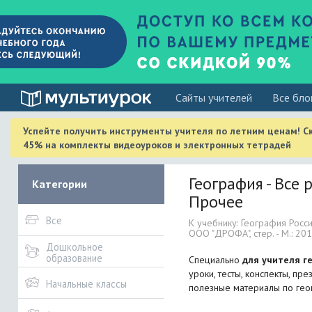
Cайты учителей
Все бло
Успейте получить инструменты учителя по летним ценам! С
45% на комплекты видеоуроков и электронных тетрадей
География - Все 
Категории
Прочее
Все
К учебнику: География Росси
ООО "ДРОФА", стер. - М.: 2014
Дошкольное
образование
Специально
для учителя г
уроки, тесты, конспекты, пр
Начальные классы
полезные материалы по гео