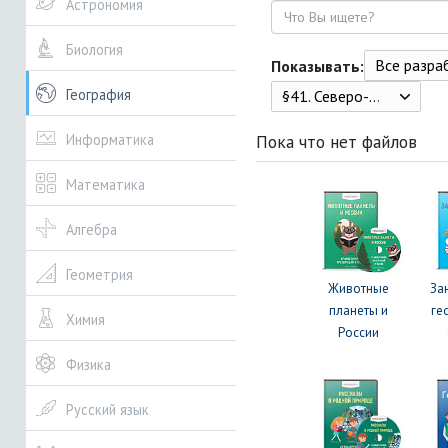
Астрономия
Поиск
Биология
Все разрабо
Показывать:
География
§41. Северо-Западный район 193
Пока что нет файлов
Информатика
Математика
Алгебра
Геометрия
Животные
За
планеты и
ге
Химия
России
Физика
Русский язык