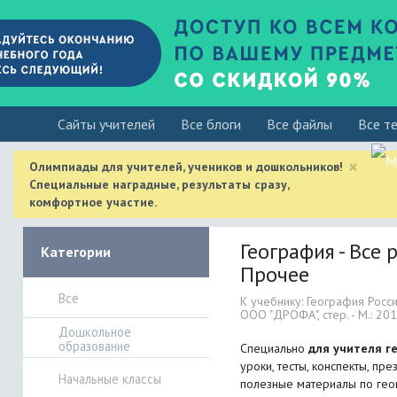
Cайты учителей
Все блоги
Все файлы
Все т
×
Олимпиады для учителей, учеников и дошкольников!
Специальные наградные, результаты сразу,
комфортное участие.
География - Все 
Категории
Прочее
Все
К учебнику: География Росси
ООО "ДРОФА", стер. - М.: 2014
Дошкольное
образование
Специально
для учителя г
уроки, тесты, конспекты, пр
Начальные классы
полезные материалы по гео