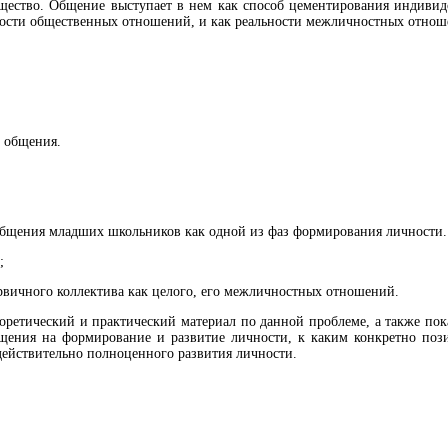
щество. Общение выступает в нем как способ цементирования индивидо
ности общественных отношений, и как реальности межличностных отнош
е общения.
 общения младших школьников как одной из фаз формирования личности.
;
рвичного коллектива как целого, его межличностных отношений.
ретический и практический материал по данной проблеме, а также пока
бщения на формирование и развитие личности, к каким конкретно поз
действительно полноценного развития личности.