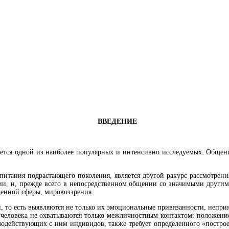
ВВЕДЕНИЕ
ется одной из наиболее популярных и интенсивно исследуемых. Общени
оспитания подрастающего поколения, является другой ракурс рассмотре
ии, и, прежде всего в непосредственном общении со значимыми другими
венной сферы, мировоззрения.
то есть выявляются не только их эмоциональные привязанности, неприяз
человека не охватываются только межличностным контактом: положение
модействующих с ним индивидов, также требует определенного «построен