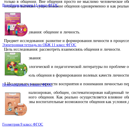
только в общении. Вне общения просто не мыслимо человеческое об
Всеобщая история 11 класс ФГОС
отсюда и вытекает существование общения одновременно и как реаль
Объект исследования: общение и личность.
Предмет исследования: развитие и формирования личности в процесс
Электронная тетрадь по ОБЖ 11 класс ФГОС
Цель исследования: рассмотреть взаимосвязь общения и личности.
Задачи исследования:
1.анализ психологической и педагогической литературы по проблеме
2.рассмотрет роль общения в формировании волевых качеств личности
3.Исследовать закономерности восприятия и понимания личностью пе
Немецкий язык 10 класс ФГОС
В работе проанализирован, обобщен, систематизирован найденный тео
для полноценного общения. Как реально осуществляется влияние о
приводит, каковы воспитательные возможности общения как условия 
Геометрия 9 класс ФГОС