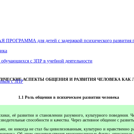
АММА для детей с задержкой психического развития по
ника
 обучающихся с ЗПР в учебной деятельности
ТИЧЕСКИЕ АСПЕКТЫ ОБЩЕНИЯ И РАЗВИТИЯ ЧЕЛОВЕКА КАК
иков с ЗПР
1.1 Роль общения в психическом развитии
человека
хики, её развитии и становлении разумного, культурного поведения. 
зводительные способности и качества. Через активное общение с развит
ми, он никогда не стал бы цивилизованным, культурно и нравственно р
овека. Об этом свидетельствуют многочисленные факты, описанные в