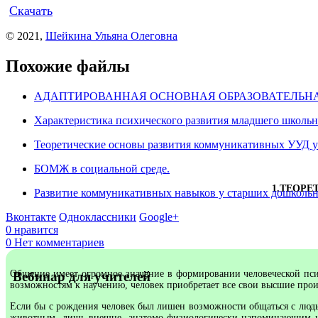
Скачать
© 2021,
Шейкина Ульяна Олеговна
Похожие файлы
АДАПТИРОВАННАЯ ОСНОВНАЯ ОБРАЗОВАТЕЛЬНАЯ ПРОГР
Характеристика психического развития младшего школь
Теоретические основы развития коммуникативных УУД у
БОМЖ в социальной среде.
1.ТЕОРЕ
Развитие коммуникативных навыков у старших дошкольн
Вконтакте
Одноклассники
Google+
0
нравится
0
Нет комментариев
Общение имеет огромное значение в формировании человеческой пси
Вебинар для учителей
возможностям к научению, человек приобретает все свои высшие прои
Если бы с рождения человек был лишен возможности общаться с людь
животным, лишь внешне, анатомо-физиологически напоминающим чел