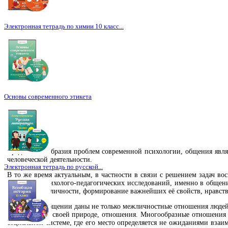
Электронная тетрадь по химии 10 класс...
Основы современного этикета
Среди многообразия проблем современной психологии, общения явля
человеческой деятельности.
Электронная тетрадь по русской...
В то же время актуальным, в частности в связи с решением задач в
результаты психолого-педагогических исследований, именно в общен
человеческой личности, формирование важнейших её свойств, нравст
В реальном общении даны не только межличностные отношения людей, 
безличные по своей природе, отношения. Многообразные отношения 
социальной системе, где его место определяется не ожиданиями взаи