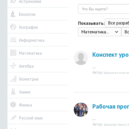
Астрономия
Поиск
Биология
Все разрабо
Показывать:
География
Математика. 3 класс. В 2 ч. Чекин А. Л.: 2013. - Ч.1 - 160с., Ч.2 -160.
В
Информатика
Математика
Конспект ур
Алгебра
...
Автор:
Шкондина Анастас
Геометрия
Химия
Физика
Рабочая прог
Русский язык
...
Автор:
Дроздова Ирина А