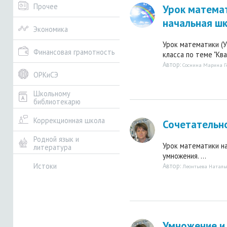
Прочее
Урок матема
начальная шк
Экономика
Урок математики (У
Финансовая грамотность
класса по теме "Кв
Автор:
Соснина Марина 
ОРКиСЭ
Школьному
библиотекарю
Коррекционная школа
Сочетательн
Родной язык и
Урок математики н
литература
умножения. ...
Истоки
Автор:
Леонтьева Наталь
Умножение и 