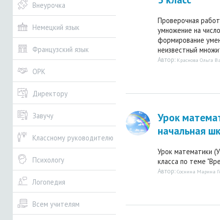
Внеурочка
Проверочная работ
Немецкий язык
умножение на число
формирование умени
Французский язык
неизвестный множит
Автор:
Краснова Ольга В
ОРК
Директору
Урок матема
Завучу
начальная шк
Классному руководителю
Урок математики (У
Психологу
класса по теме "Вре
Автор:
Соснина Марина 
Логопедия
Всем учителям