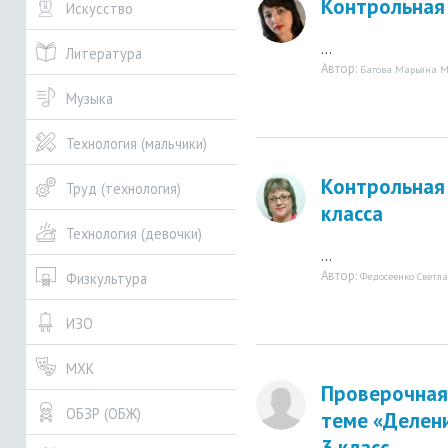
Контрольная 
Искусство
...
Литература
Автор:
Багова Марьяна М
Музыка
Технология (мальчики)
Контрольная
Труд (технология)
класса
Технология (девочки)
...
Автор:
Федосеенко Светл
Физкультура
ИЗО
МХК
Проверочная
ОБЗР (ОБЖ)
теме «Делени
3 класс